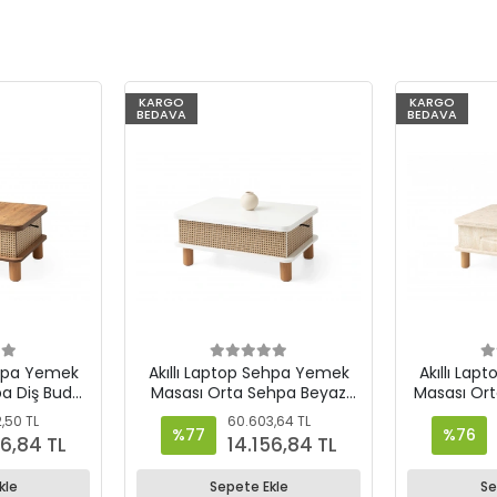
%77
KARGO
%76
KARGO
BEDAVA
BEDAVA
ehpa Yemek
Akıllı Laptop Sehpa Yemek
Akıllı La
a Diş Budak
Masası Orta Sehpa Beyaz
Masası Or
Odin
Desen
,50 TL
60.603,64 TL
%77
%76
56,84 TL
14.156,84 TL
kle
Sepete Ekle
Se