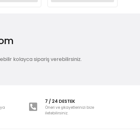
.com
lir kolayca sipariş verebilirsiniz.
i
7 / 24 DESTEK
nya
Öneri ve şikayetlerinizi bize
iletebilirsiniz.