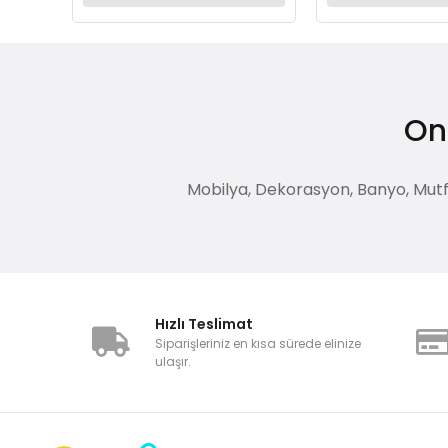
Onl
Mobilya, Dekorasyon, Banyo, Mutfak
Hızlı Teslimat
Siparişleriniz en kısa sürede elinize
ulaşır.