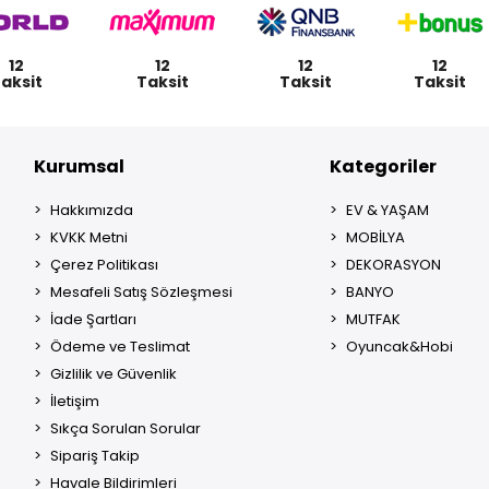
12
12
12
12
aksit
Taksit
Taksit
Taksit
Kurumsal
Kategoriler
Hakkımızda
EV & YAŞAM
KVKK Metni
MOBİLYA
Çerez Politikası
DEKORASYON
Mesafeli Satış Sözleşmesi
BANYO
İade Şartları
MUTFAK
Ödeme ve Teslimat
Oyuncak&Hobi
Gizlilik ve Güvenlik
İletişim
Sıkça Sorulan Sorular
Sipariş Takip
Havale Bildirimleri