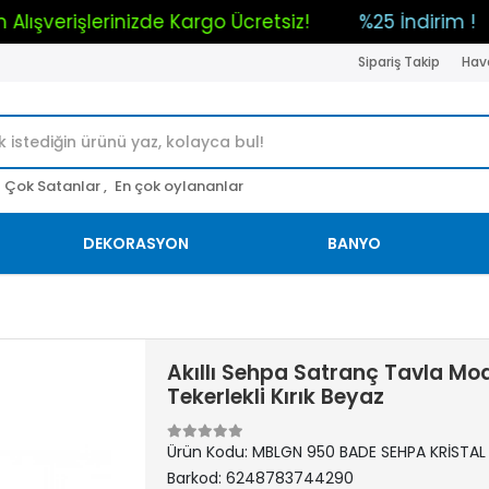
Tüm Alışverişlerinizde Kargo Ücretsiz!
%25 İnd
Sipariş Takip
Hava
Çok Satanlar ,
En çok oylananlar
DEKORASYON
BANYO
Akıllı Sehpa Satranç Tavla M
Tekerlekli Kırık Beyaz
Ürün Kodu:
MBLGN 950 BADE SEHPA KRİSTAL
Barkod:
6248783744290