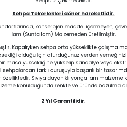
Sehpa 2 Çekmecelidir.
Sehpa Tekerlekleri döner hareketlidir.
standartlarında, kanserojen madde içermeyen, çevr
lam (Sunta lam) Malzemeden üretilmiştir.
ştır. Kapalıyken sehpa orta yükseklikte çalışma 
sekliği olduğu için oturduğunuz yerden yemeğinizi 
ir masa yüksekliğine yükselip sandalye veya ekstra
 sehpalardan farklı duruşuyla başarılı bir tasarımdı
özelliktedir. Sıvıya dayanıklı yonga lam malzeme kul
lzeme konulduğunda renkte ve üründe bozulma o
2 Yıl Garantilidir.