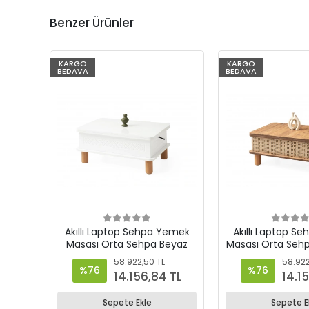
Benzer Ürünler
%76
KARGO
%76
KARGO
BEDAVA
BEDAVA
Akıllı Laptop Sehpa Yemek
Akıllı Laptop S
Masası Orta Sehpa Beyaz
Masası Orta Sehp
Odin
58.922,50 TL
58.922
%76
%76
14.156,84 TL
14.1
Sepete Ekle
Sepete E