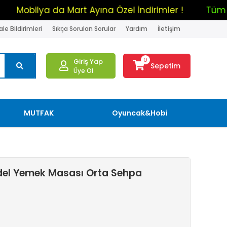
irim !
Mobilya da Mart Ayına Özel İndirimler !
le Bildirimleri
Sıkça Sorulan Sorular
Yardım
İletişim
0
Giriş Yap
Sepetim
Üye Ol
MUTFAK
Oyuncak&Hobi
odel Yemek Masası Orta Sehpa