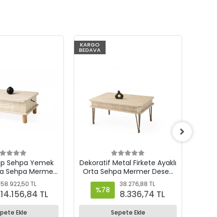
%78
KARGO
%74
KARG
BEDAVA
BEDAV
ptop Sehpa Yemek
Dekoratif Metal Firkete Ayaklı
Akı
ta Sehpa Mermer
Orta Sehpa Mermer Desen
Ye
 Nepal Sidon
Sidon
Çek
58.922,50 TL
38.276,88 TL
%78
%
14.156,84 TL
8.336,74 TL
pete Ekle
Sepete Ekle