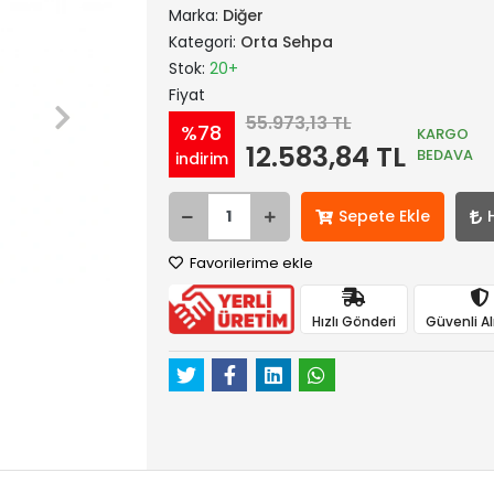
Marka:
Diğer
Kategori:
Orta Sehpa
Stok:
20+
Fiyat
55.973,13 TL
%78
KARGO
12.583,84 TL
BEDAVA
indirim
Sepete Ekle
Favorilerime ekle
Hızlı Gönderi
Güvenli Al