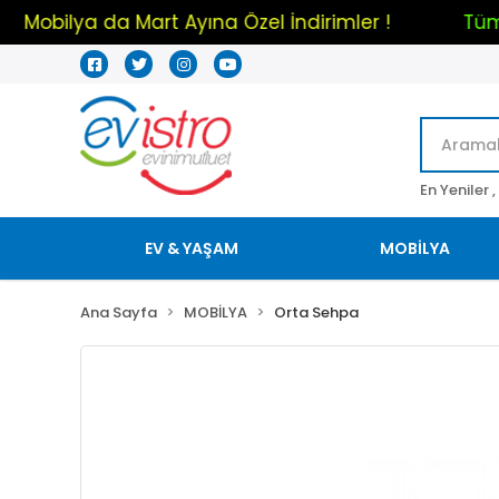
rim !
Mobilya da Mart Ayına Özel İndirimler !
En Yeniler ,
EV & YAŞAM
MOBİLYA
Ana Sayfa
MOBİLYA
Orta Sehpa