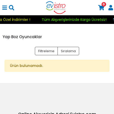
0
a Özel İndirimler !
Tüm Alışverişlerinizde Kargo Ücretsiz!
Yap Boz Oyuncaklar
Filtreleme
Sıralama
Ürün bulunamadı.