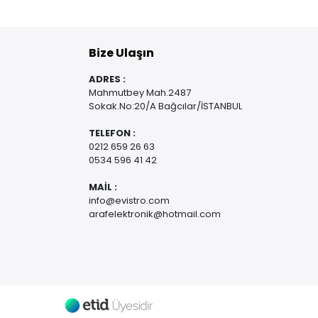
Bize Ulaşın
ADRES :
Mahmutbey Mah.2487
Sokak.No:20/A Bağcılar/İSTANBUL
TELEFON :
0212 659 26 63
0534 596 41 42
MAİL :
info@evistro.com
arafelektronik@hotmail.com