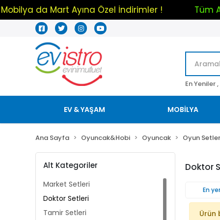
Mobilya da Mart Ayına Özel İndirimler !
Tü
En Yeniler ,
EV & YAŞAM
MOBİLYA
Ana Sayfa
Oyuncak&Hobi
Oyuncak
Oyun Setler
Alt Kategoriler
Doktor S
Market Setleri
En yen
Doktor Setleri
Tamir Setleri
Ürün 