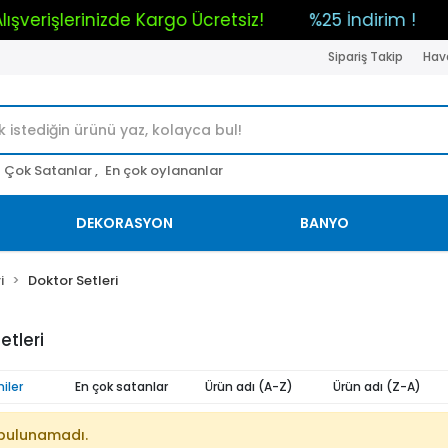
m Alışverişlerinizde Kargo Ücretsiz!
%25 İndirim !
Sipariş Takip
Hava
Çok Satanlar ,
En çok oylananlar
DEKORASYON
BANYO
i
Doktor Setleri
etleri
iler
En çok satanlar
Ürün adı (A-Z)
Ürün adı (Z-A)
bulunamadı.