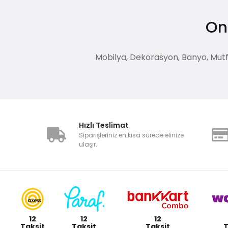
Onl
Mobilya, Dekorasyon, Banyo, Mutfak
Hızlı Teslimat
Siparişleriniz en kısa sürede elinize
ulaşır.
12
12
12
Taksit
Taksit
Taksit
T