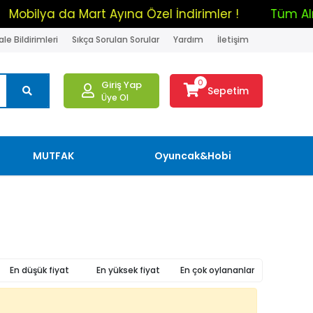
Mobilya da Mart Ayına Özel İndirimler !
Tüm
le Bildirimleri
Sıkça Sorulan Sorular
Yardım
İletişim
0
Giriş Yap
Sepetim
Üye Ol
MUTFAK
Oyuncak&Hobi
En düşük fiyat
En yüksek fiyat
En çok oylananlar