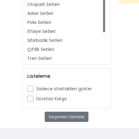
Otopark Setleri
Asker Setleri
Polis Setleri
İtfaiye Setleri
Sihirbazlık Setleri
Çiftlik Setleri
Tren Setleri
Mutfak Setleri
Listeleme
Ev Setleri
Güzellik Setleri
Sadece stoktakileri göster
Manyetik Oyun Setleri
Ücretsiz Kargo
Seçimleri Temizle