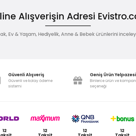
ine Alışverişin Adresi Evistro
, Ev & Yaşam, Hediyelik, Anne & Bebek ürünlerini inceleyebi
Güvenli Alışveriş
Geniş Ürün Yelpazes
Güvenli ve kolay ödeme
Binlerce ürün ve kampa
sistemi
seçeneği
12
12
12
12
aksit
Taksit
Taksit
Taksit