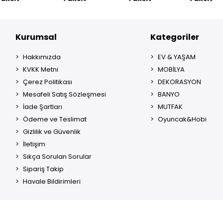
Kurumsal
Kategoriler
Hakkımızda
EV & YAŞAM
KVKK Metni
MOBİLYA
Çerez Politikası
DEKORASYON
Mesafeli Satış Sözleşmesi
BANYO
İade Şartları
MUTFAK
Ödeme ve Teslimat
Oyuncak&Hobi
Gizlilik ve Güvenlik
İletişim
Sıkça Sorulan Sorular
Sipariş Takip
Havale Bildirimleri