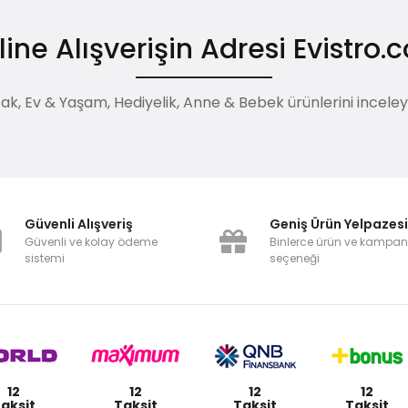
ine Alışverişin Adresi Evistro
, Ev & Yaşam, Hediyelik, Anne & Bebek ürünlerini inceleyebi
Güvenli Alışveriş
Geniş Ürün Yelpazes
Güvenli ve kolay ödeme
Binlerce ürün ve kampa
sistemi
seçeneği
12
12
12
12
aksit
Taksit
Taksit
Taksit