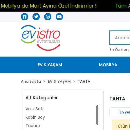
Mobilya da Mart Ayına Özel İndirimler !
Tü
En Yeniler ,
EV & YAŞAM
MOBİLYA
Ana Sayfa
EV & YAŞAM
TAHTA
Alt Kategoriler
TAHTA
Valiz Seti
En yen
Kabin Boy
Tabure
Ürün 