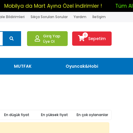
Mobilya da Mart Ayına Özel İndirimler !
Tüm
le Bildirimleri
Sıkça Sorulan Sorular
Yardım
İletişim
0
Giriş Yap
Sepetim
Üye Ol
MUTFAK
Oyuncak&Hobi
En düşük fiyat
En yüksek fiyat
En çok oylananlar