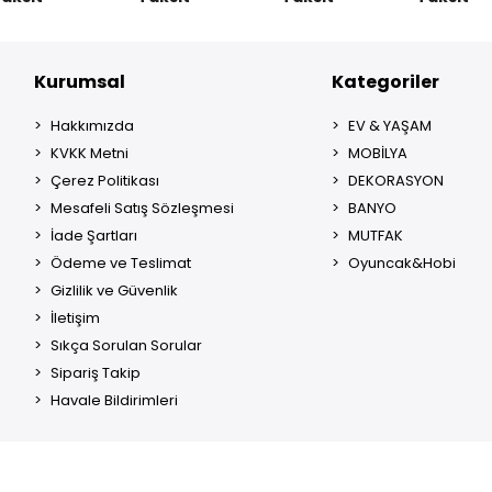
Kurumsal
Kategoriler
Hakkımızda
EV & YAŞAM
KVKK Metni
MOBİLYA
Çerez Politikası
DEKORASYON
Mesafeli Satış Sözleşmesi
BANYO
İade Şartları
MUTFAK
Ödeme ve Teslimat
Oyuncak&Hobi
Gizlilik ve Güvenlik
İletişim
Sıkça Sorulan Sorular
Sipariş Takip
Havale Bildirimleri