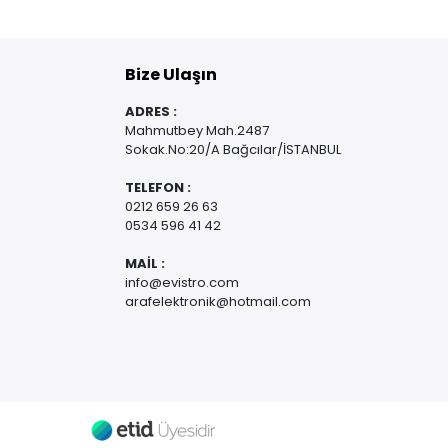
Bize Ulaşın
ADRES :
Mahmutbey Mah.2487
Sokak.No:20/A Bağcılar/İSTANBUL
TELEFON :
0212 659 26 63
0534 596 41 42
MAİL :
info@evistro.com
arafelektronik@hotmail.com