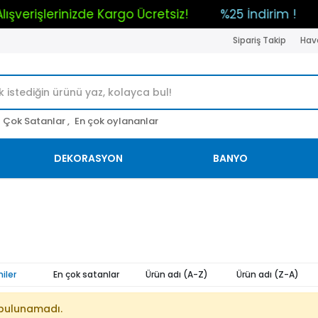
m Alışverişlerinizde Kargo Ücretsiz!
%25 İndirim !
Sipariş Takip
Hava
Çok Satanlar ,
En çok oylananlar
DEKORASYON
BANYO
iler
En çok satanlar
Ürün adı (A-Z)
Ürün adı (Z-A)
bulunamadı.