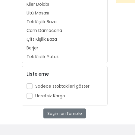
Kiler Dolabı
Ütü Masası
Tek Kişilik Baza
Cam Damacana
Çift Kişilik Baza
Berjer
Tek Kişilik Yatak
Elektrikli Ev Aletleri
Listeleme
AVİZE
ÇERÇEVE
Sadece stoktakileri göster
PASPAS
Ücretsiz Kargo
Bahçe Takımı
saklama kabı
Seçimleri Temizle
Kaşıklık
Şemsiyelik