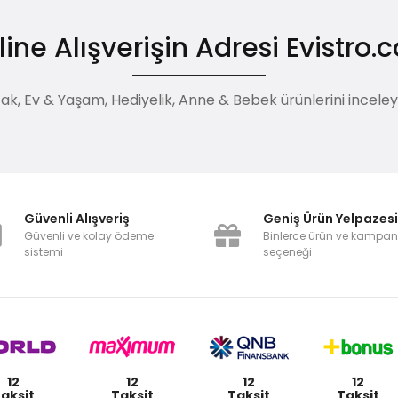
ine Alışverişin Adresi Evistro
, Ev & Yaşam, Hediyelik, Anne & Bebek ürünlerini inceleyebi
Güvenli Alışveriş
Geniş Ürün Yelpazes
Güvenli ve kolay ödeme
Binlerce ürün ve kampa
sistemi
seçeneği
12
12
12
12
aksit
Taksit
Taksit
Taksit