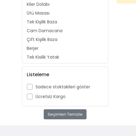
Kiler Dolabı
Ütü Masası
Tek Kişilik Baza
Cam Damacana
Çift Kişilik Baza
Berjer
Tek Kişilik Yatak
Elektrikli Ev Aletleri
Listeleme
AVİZE
ÇERÇEVE
Sadece stoktakileri göster
PASPAS
Ücretsiz Kargo
Bahçe Takımı
saklama kabı
Seçimleri Temizle
Kaşıklık
Şemsiyelik