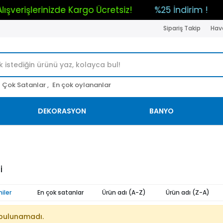
m Alışverişlerinizde Kargo Ücretsiz!
%25 İndirim 
Sipariş Takip
Hava
Çok Satanlar ,
En çok oylananlar
DEKORASYON
BANYO
i
iler
En çok satanlar
Ürün adı (A-Z)
Ürün adı (Z-A)
bulunamadı.