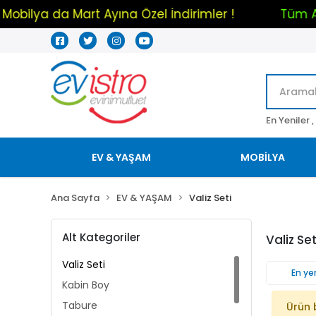
Mobilya da Mart Ayına Özel İndirimler !
Tü
En Yeniler ,
EV & YAŞAM
MOBİLYA
Ana Sayfa
EV & YAŞAM
Valiz Seti
Alt Kategoriler
Valiz Set
Valiz Seti
En yen
Kabin Boy
Tabure
Ürün 