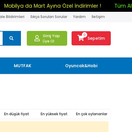
!
Mobilya da Mart Ayına Özel İndirimler !
Tüm
le Bildirimleri
Sıkça Sorulan Sorular
Yardım
İletişim
0
Giriş Yap
Sepetim
Üye Ol
MUTFAK
Oyuncak&Hobi
En düşük fiyat
En yüksek fiyat
En çok oylananlar