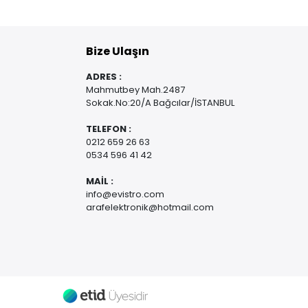
Bize Ulaşın
ADRES :
Mahmutbey Mah.2487
Sokak.No:20/A Bağcılar/İSTANBUL
TELEFON :
0212 659 26 63
0534 596 41 42
MAİL :
info@evistro.com
arafelektronik@hotmail.com