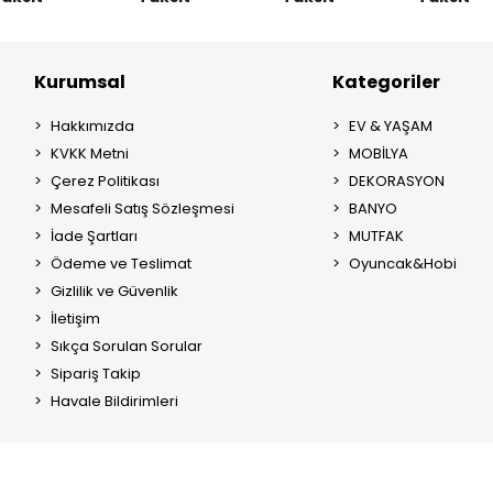
Kurumsal
Kategoriler
Hakkımızda
EV & YAŞAM
KVKK Metni
MOBİLYA
Çerez Politikası
DEKORASYON
Mesafeli Satış Sözleşmesi
BANYO
İade Şartları
MUTFAK
Ödeme ve Teslimat
Oyuncak&Hobi
Gizlilik ve Güvenlik
İletişim
Sıkça Sorulan Sorular
Sipariş Takip
Havale Bildirimleri