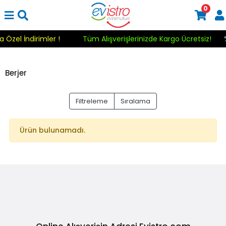
0
a Özel İndirimler !
Tüm Alışverişlerinizde Kargo Ücretsiz!
Berjer
Filtreleme
Sıralama
Ürün bulunamadı.