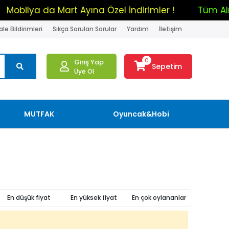
Mobilya da Mart Ayına Özel İndirimler !
Tüm
le Bildirimleri
Sıkça Sorulan Sorular
Yardım
İletişim
0
Giriş Yap
Sepetim
Üye Ol
MUTFAK
Oyuncak&Hobi
En düşük fiyat
En yüksek fiyat
En çok oylananlar