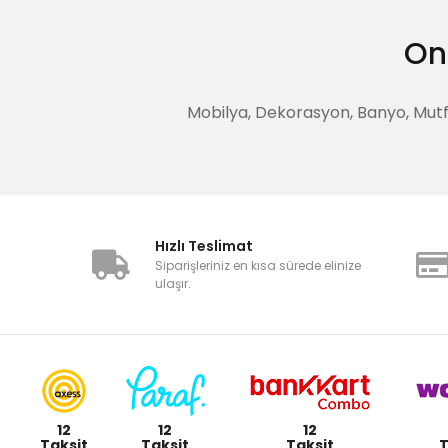
DEKORATİF SEPET
Dresuar
Onl
TAHTA
PUF
Mobilya, Dekorasyon, Banyo, Mutfak
TEPSİ
YEMEK SANDALYE
DEKORATİF AYNA
YAĞDANLIK
LAMBADER
Hızlı Teslimat
Gece Lambası
Siparişleriniz en kısa sürede elinize
ulaşır.
ANI DEFTERİ
MÜCEVHER KUTUSU
AJANDA
Hediye Kutusu
TABLO
12
12
12
Maket Bıçağı
Taksit
Taksit
Taksit
T