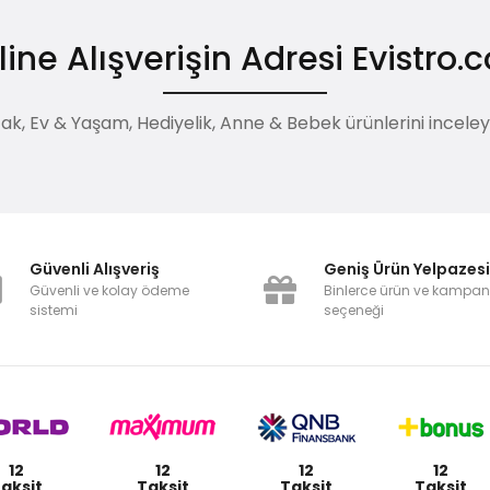
ine Alışverişin Adresi Evistro
, Ev & Yaşam, Hediyelik, Anne & Bebek ürünlerini inceleyebi
Güvenli Alışveriş
Geniş Ürün Yelpazes
Güvenli ve kolay ödeme
Binlerce ürün ve kampa
sistemi
seçeneği
12
12
12
12
aksit
Taksit
Taksit
Taksit