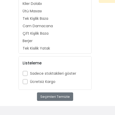
Kiler Dolabı
Ütü Masası
Tek Kişilik Baza
Cam Damacana
Çift Kişilik Baza
Berjer
Tek Kişilik Yatak
Elektrikli Ev Aletleri
Listeleme
AVİZE
ÇERÇEVE
Sadece stoktakileri göster
PASPAS
Ücretsiz Kargo
Bahçe Takımı
saklama kabı
Seçimleri Temizle
Kaşıklık
Şemsiyelik