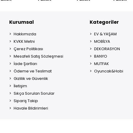
Kurumsal
Kategoriler
Hakkımızda
EV & YAŞAM
KVKK Metni
MOBİLYA
Çerez Politikası
DEKORASYON
Mesafeli Satış Sözleşmesi
BANYO
İade Şartları
MUTFAK
Ödeme ve Teslimat
Oyuncak&Hobi
Gizlilik ve Güvenlik
İletişim
Sıkça Sorulan Sorular
Sipariş Takip
Havale Bildirimleri