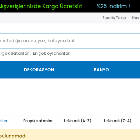
m Alışverişlerinizde Kargo Ücretsiz!
%25 İndirim !
Sipariş Takip
Hava
Çok Satanlar ,
En çok oylananlar
DEKORASYON
BANYO
iler
En çok satanlar
Ürün adı (A-Z)
Ürün adı (Z-A)
bulunamadı.