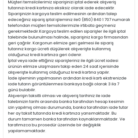
Müşteri temsilcilerimiz siparişinizi iptal ederek alışveriş
tutarınızı kredi kartınıza eksiksiz olarak iade edecektir.
Siparişinizin kargoya teslim edilmesinin ardından talep
edeceğiniz sipariş iptal işleminiz ile0 (850) 840 1 707 numaralı
telefondan müşteri temsilcilerimizle irtibata geçmeniz
gerekmektedir.Kargoya teslim edilen siparişler ile ilgili iptal
talebinde bulunulması halinde, siparişiniz kargo firmasından
geri çağrılır. Kargonun elimize geri gelmesi ile sipariş
tutarınız kargo ücreti düşülerek alışverişte kullanmış
olduğunuz kredi kartınıza geri ödenir.
İptal veya iade ettiğiniz siparişleriniz ile ilgili ücret iadesi
ürünün elimize ulaşmasını takip eden 24 saat içerisinde
alışverişte kullanmış olduğunuz kredi kartına yapılır.
İade işleminin yapılmasının ardından kredi kartı ekstrenizde
iade tutarın görüntülenmesi bankaya bağlı olarak 3 ila 7
günü bulabilir.
Alışverişin taksitli olması ve alışveriş tarihiniz ile iade
talebinizin tarihi arasında banka tarafından hesap kesimin
izin yapılmış olması durumunda, banka tarafından iade tutar
her ay taksit tutarında kredi kartınıza yansımaktadır. Bu
durum tamamen banka tarafından kaynaklanmaktadır. Ve
tarafımızca bu prosedür üzerinde bir değişiklik
yapılamamaktadır.