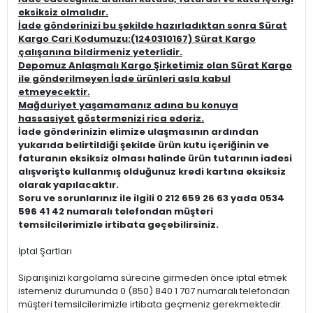
eksiksiz olmalıdır.
İade gönderinizi bu şekilde hazırladıktan sonra Sürat
Kargo Cari Kodumuzu:(1240310167) Sürat Kargo
çalışanına bildirmeniz yeterlidir.
Depomuz Anlaşmalı Kargo Şirketimiz olan Sürat Kargo
ile gönderilmeyen İade ürünleri asla kabul
etmeyecektir.
Mağduriyet yaşamamanız adına bu konuya
hassasiyet göstermenizi rica ederiz.
İade gönderinizin elimize ulaşmasının ardından
yukarıda belirtildiği şekilde ürün kutu içeriğinin ve
faturanın eksiksiz olması halinde ürün tutarının iadesi
alışverişte kullanmış olduğunuz kredi kartına eksiksiz
olarak yapılacaktır.
Soru ve sorunlarınız ile ilgili 0 212 659 26 63 yada 0534
596 41 42 numaralı telefondan müşteri
temsilcilerimizle irtibata geçebilirsiniz.
İptal Şartları
Siparişinizi kargolama sürecine girmeden önce iptal etmek
istemeniz durumunda 0 (850) 840 1 707 numaralı telefondan
müşteri temsilcilerimizle irtibata geçmeniz gerekmektedir.