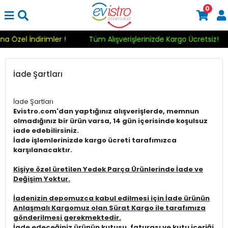
0
ına Özel İndirimler !
Tüm Alışverişlerinizde Kargo Ücretsiz!
İade Şartları
İade Şartları
Evistro.com'dan yaptığınız alışverişlerde, memnun
olmadığınız bir ürün varsa, 14 gün içerisinde koşulsuz
iade edebilirsiniz.
İade işlemlerinizde kargo ücreti tarafımızca
karşılanacaktır.
Kişiye özel üretilen Yedek Parça Ürünlerinde İade ve
Değişim Yoktur.
İadenizin depomuzca kabul edilmesi için İade ürünün
Anlaşmalı Kargomuz olan Sürat Kargo ile tarafımıza
gönderilmesi gerekmektedir.
İade edeceğiniz ürünün kutusu, faturası ve kutu içeriği