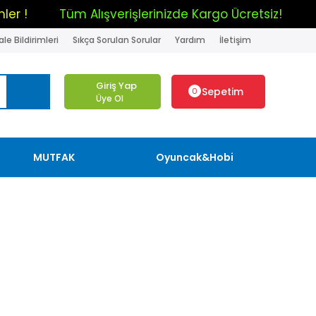
ler !
Tüm Alışverişlerinizde Kargo Ücretsiz!
de Kargo Ücretsiz!
%25 İndirim !
le Bildirimleri
Sıkça Sorulan Sorular
Yardım
İletişim
im !
Mobilya da Mart Ayına Özel İndirimler !
Giriş Yap
Sepetim
0
Üye Ol
MUTFAK
Oyuncak&Hobi