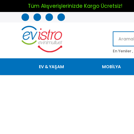
Tüm Alışverişlerinizde Kargo Ücretsiz!
%25 İndirim !
Mobilya da 
Mobilya da Mart Ayına Özel İndirimler !
En Yeniler ,
EV & YAŞAM
MOBİLYA