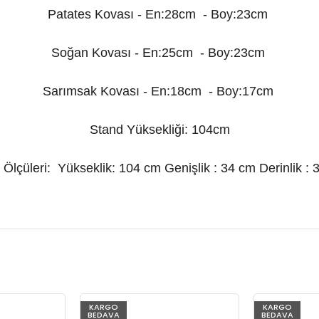
Patates Kovası - En:28cm - Boy:23cm
Soğan Kovası - En:25cm - Boy:23cm
Sarımsak Kovası - En:18cm - Boy:17cm
Stand Yüksekliği: 104cm
 Ölçüleri: Yükseklik: 104 cm Genişlik : 34 cm Derinlik : 
%66
KARGO
%66
KARGO
BEDAVA
BEDAVA