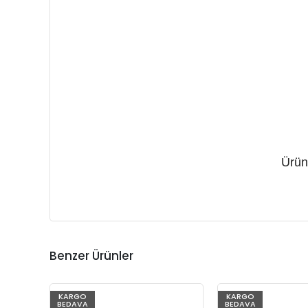
Ürün
Benzer Ürünler
%66
KARGO
%66
KARGO
BEDAVA
BEDAVA