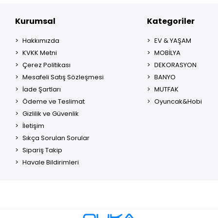
Kurumsal
Kategoriler
Hakkımızda
EV & YAŞAM
KVKK Metni
MOBİLYA
Çerez Politikası
DEKORASYON
Mesafeli Satış Sözleşmesi
BANYO
İade Şartları
MUTFAK
Ödeme ve Teslimat
Oyuncak&Hobi
Gizlilik ve Güvenlik
İletişim
Sıkça Sorulan Sorular
Sipariş Takip
Havale Bildirimleri