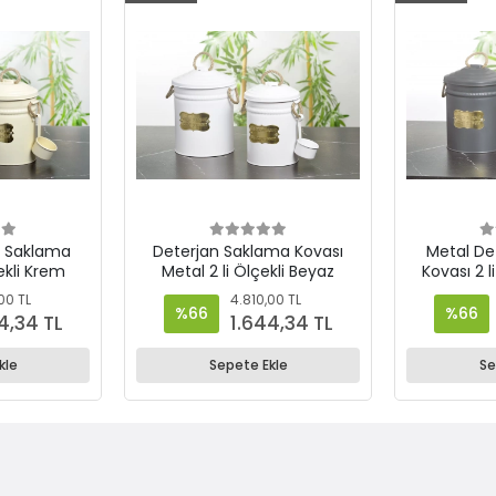
n Saklama
Deterjan Saklama Kovası
Metal De
ekli Krem
Metal 2 li Ölçekli Beyaz
Kovası 2 l
00 TL
4.810,00 TL
%66
%66
4,34 TL
1.644,34 TL
kle
Sepete Ekle
Se