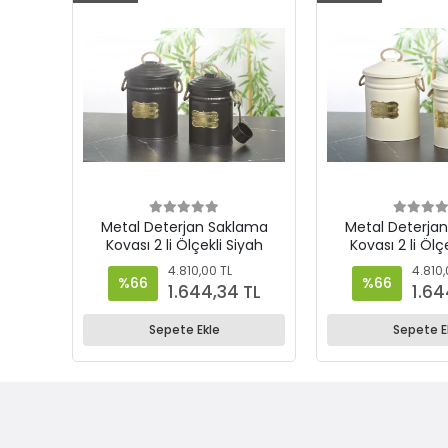
Metal Deterjan Saklama
Metal Deterja
Kovası 2 li Ölçekli Siyah
Kovası 2 li Ölç
4.810,00 TL
4.810,
%66
%66
1.644,34 TL
1.64
Sepete Ekle
Sepete E