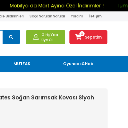
ndirim !
Mobilya da Mart Ayına Özel İndirimler !
le Bildirimleri
Sıkça Sorulan Sorular
Yardım
İletişim
0
Giriş Yap
Sepetim
Üye Ol
MUTFAK
Oyuncak&Hobi
Patates Soğan Sarımsak Kovası Siyah