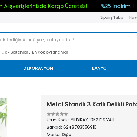
Tüm Alışverişlerinizde Kargo Ücretsiz!
%25 İ
Sipariş Takip
Hava
Çok Satanlar ,
En çok oylananlar
DEKORASYON
BANYO
Metal Standlı 3 Katlı Delikli 
Ürün Kodu:
YILDIRAY 1052 F SİYAH
Barkod:
6248783556916
Marka:
Diğer