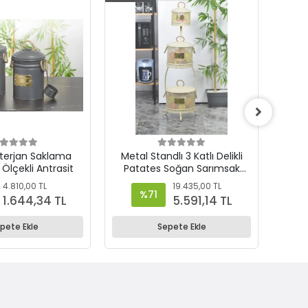
terjan Saklama
Metal Standlı 3 Katlı Delikli
Meta
i Ölçekli Antrasit
Patates Soğan Sarımsak
Pat
Kovası Krem
4.810,00 TL
19.435,00 TL
%71
1.644,34 TL
5.591,14 TL
pete Ekle
Sepete Ekle