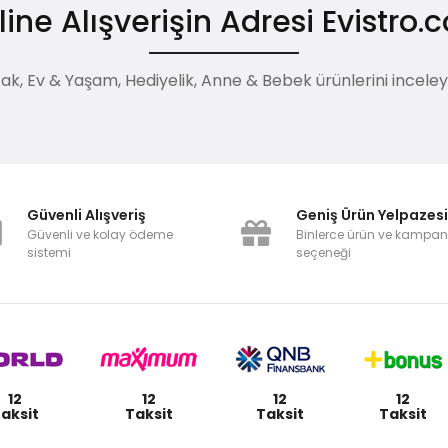
ine Alışverişin Adresi Evistro
, Ev & Yaşam, Hediyelik, Anne & Bebek ürünlerini inceleyebi
Güvenli Alışveriş
Geniş Ürün Yelpazes
Güvenli ve kolay ödeme
Binlerce ürün ve kampa
sistemi
seçeneği
12
12
12
12
aksit
Taksit
Taksit
Taksit