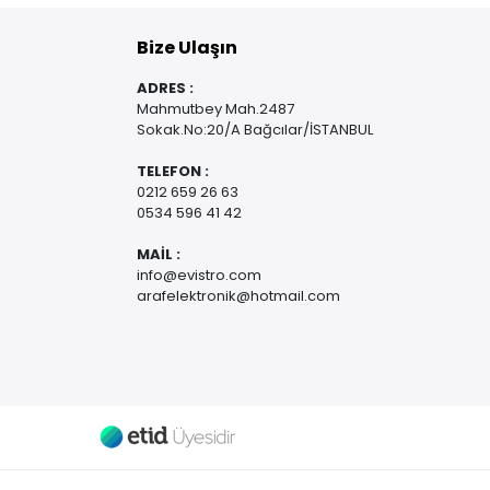
Bize Ulaşın
ADRES :
Mahmutbey Mah.2487
Sokak.No:20/A Bağcılar/İSTANBUL
TELEFON :
0212 659 26 63
0534 596 41 42
MAİL :
info@evistro.com
arafelektronik@hotmail.com