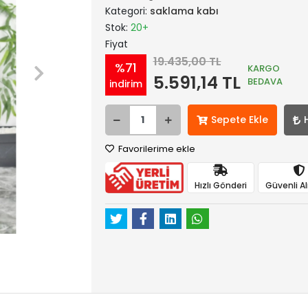
Kategori:
saklama kabı
Stok:
20+
Fiyat
19.435,00 TL
%71
KARGO
5.591,14 TL
BEDAVA
indirim
Sepete Ekle
Favorilerime ekle
Hızlı Gönderi
Güvenli Al