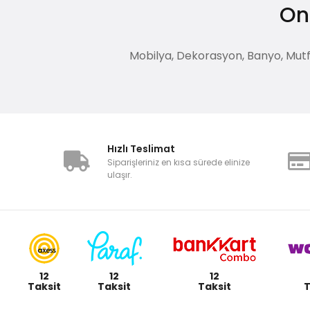
Onl
Mobilya, Dekorasyon, Banyo, Mutfak
Hızlı Teslimat
Siparişleriniz en kısa sürede elinize
ulaşır.
12
12
12
Taksit
Taksit
Taksit
T