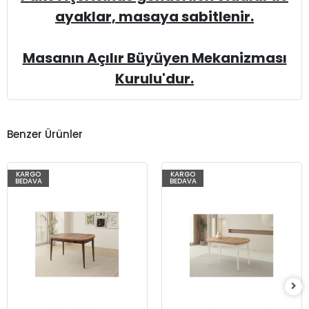
ayaklar, masaya sabitlenir.
Masanın Açılır Büyüyen Mekanizması
Kurulu'dur.
Benzer Ürünler
KARGO
KARGO
%77
%77
BEDAVA
BEDAVA