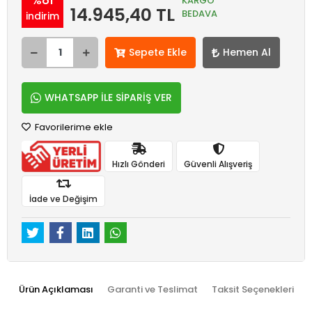
KARGO
14.945,40 TL
BEDAVA
indirim
Sepete Ekle
Hemen Al
WHATSAPP İLE SİPARİŞ VER
Favorilerime ekle
Hızlı Gönderi
Güvenli Alışveriş
İade ve Değişim
Ürün Açıklaması
Garanti ve Teslimat
Taksit Seçenekleri