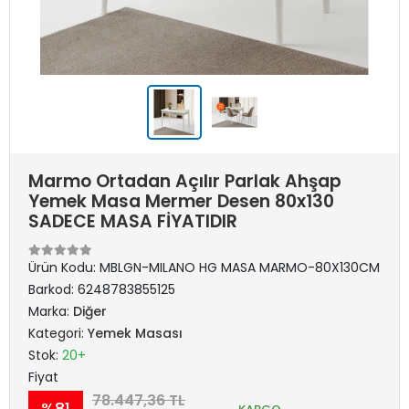
Marmo Ortadan Açılır Parlak Ahşap
Yemek Masa Mermer Desen 80x130
SADECE MASA FİYATIDIR
Ürün Kodu:
MBLGN-MILANO HG MASA MARMO-80X130CM
Barkod:
6248783855125
Marka:
Diğer
Kategori:
Yemek Masası
Stok:
20+
Fiyat
78.447,36 TL
%81