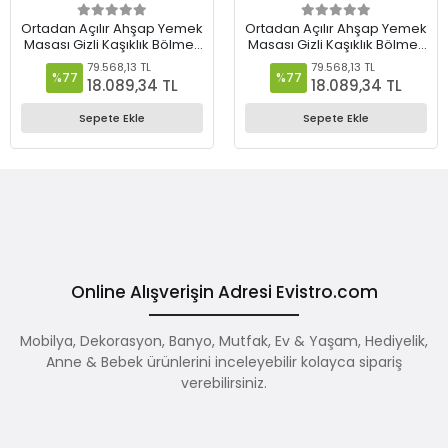
Ortadan Açılır Ahşap Yemek
Ortadan Açılır Ahşap Yemek
Masası Gizli Kaşıklık Bölmeli
Masası Gizli Kaşıklık Bölmeli
80cm x 140cm Barok Ceviz
80cm x 140cm Diş Budak-
79.568,13 TL
79.568,13 TL
Beyaz
%77
%77
18.089,34 TL
18.089,34 TL
Sepete Ekle
Sepete Ekle
Online Alışverişin Adresi Evistro.com
Mobilya, Dekorasyon, Banyo, Mutfak, Ev & Yaşam, Hediyelik,
Anne & Bebek ürünlerini inceleyebilir kolayca sipariş
verebilirsiniz.