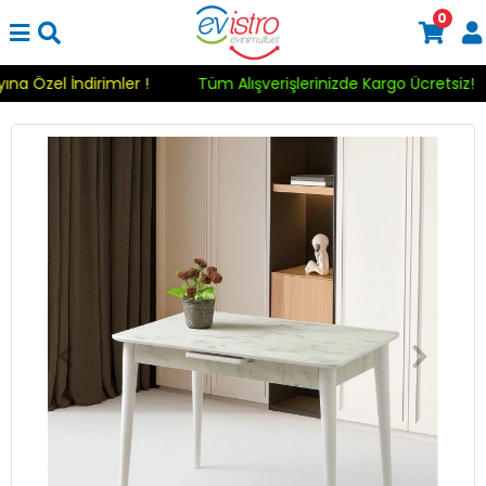
0
Ayına Özel İndirimler !
Tüm Alışverişlerinizde Kargo Ücretsiz