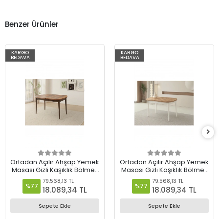
Benzer Ürünler
KARGO
KARGO
%77
%77
BEDAVA
BEDAVA
Ortadan Açılır Ahşap Yemek
Ortadan Açılır Ahşap Yemek
Masası Gizli Kaşıklık Bölmeli
Masası Gizli Kaşıklık Bölmeli
80cm x 140cm Barok Ceviz
80cm x 140cm Diş Budak-
79.568,13 TL
79.568,13 TL
Beyaz
%77
%77
18.089,34 TL
18.089,34 TL
Sepete Ekle
Sepete Ekle