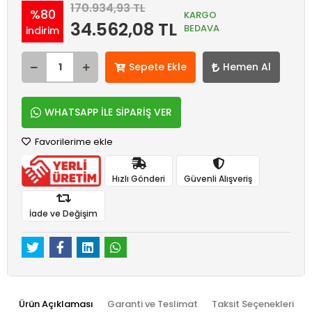
170.934,93 TL
%80
KARGO
34.562,08 TL
BEDAVA
indirim
Sepete Ekle
Hemen Al
WHATSAPP İLE SİPARİŞ VER
Favorilerime ekle
Hızlı Gönderi
Güvenli Alışveriş
İade ve Değişim
Ürün Açıklaması
Garanti ve Teslimat
Taksit Seçenekleri