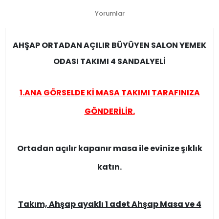
Yorumlar
AHŞAP ORTADAN AÇILIR BÜYÜYEN SALON YEMEK
ODASI TAKIMI 4 SANDALYELİ
1.ANA GÖRSELDE Kİ MASA TAKIMI TARAFINIZA
GÖNDERİLİR.
Ortadan açılır kapanır masa ile evinize şıklık
katın.
Takım, Ahşap ayaklı 1 adet Ahşap Masa ve 4