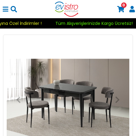
0
Ayına Özel İndirimler !
Tüm Alışverişlerinizde Kargo Ücretsiz