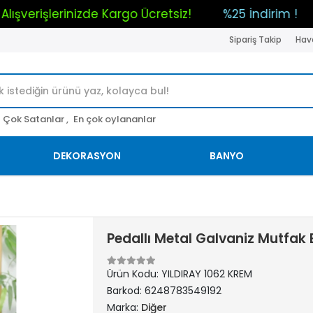
Tüm Alışverişlerinizde Kargo Ücretsiz!
%25 İndi
Sipariş Takip
Hava
Çok Satanlar ,
En çok oylananlar
DEKORASYON
BANYO
Pedallı Metal Galvaniz Mutfak
Ürün Kodu:
YILDIRAY 1062 KREM
Barkod:
6248783549192
Marka:
Diğer