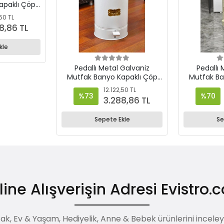
apaklı Çöp
Antrasit
,50 TL
8,86 TL
kle
Pedallı Metal Galvaniz
Pedallı 
Mutfak Banyo Kapaklı Çöp
Mutfak Ba
Kovası 30 Lt Beyaz
Kovas
12.122,50 TL
%73
%70
3.288,86 TL
Sepete Ekle
Se
ine Alışverişin Adresi Evistro
, Ev & Yaşam, Hediyelik, Anne & Bebek ürünlerini inceleyebi