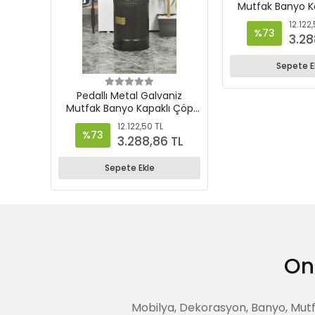
Mutfak Banyo K
Kovası 30 Lt 
12.122
%73
3.28
Sepete E
Pedallı Metal Galvaniz
Mutfak Banyo Kapaklı Çöp
Kovası 30 Lt Siyah
12.122,50 TL
%73
3.288,86 TL
Sepete Ekle
Onl
Mobilya, Dekorasyon, Banyo, Mutfak