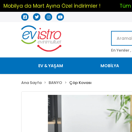
im !
Mobilya da Mart Ayına Özel İndirimler !
En Yeniler ,
EV & YAŞAM
MOBİLYA
Ana Sayfa
BANYO
Çöp Kovası