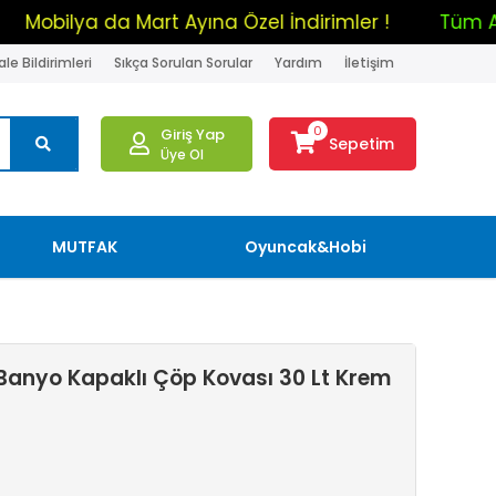
rim !
Mobilya da Mart Ayına Özel İndirimler !
le Bildirimleri
Sıkça Sorulan Sorular
Yardım
İletişim
0
Giriş Yap
Sepetim
Üye Ol
MUTFAK
Oyuncak&Hobi
 Banyo Kapaklı Çöp Kovası 30 Lt Krem