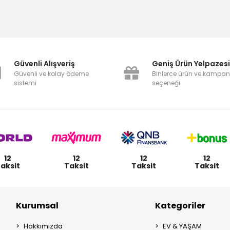
Güvenli Alışveriş
Geniş Ürün Yelpazes
Güvenli ve kolay ödeme
Binlerce ürün ve kampa
sistemi
seçeneği
12
12
12
12
aksit
Taksit
Taksit
Taksit
Kurumsal
Kategoriler
Hakkımızda
EV & YAŞAM