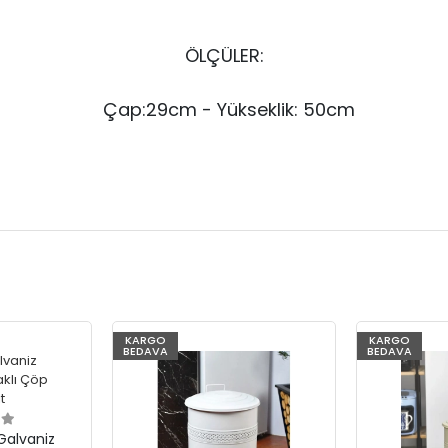
ÖLÇÜLER:
Çap:29
cm - Yükseklik: 50cm
%73
KARGO
%70
KARGO
BEDAVA
BEDAVA
 Galvaniz