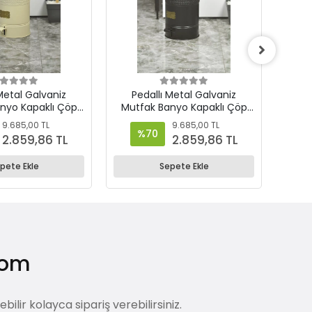
Metal Galvaniz
Pedallı Metal Galvaniz
Pe
nyo Kapaklı Çöp
Mutfak Banyo Kapaklı Çöp
Mutf
ı 16 Lt Krem
Kovası 16 Lt Siyah
K
9.685,00 TL
9.685,00 TL
%70
2.859,86 TL
2.859,86 TL
pete Ekle
Sepete Ekle
.com
lir kolayca sipariş verebilirsiniz.