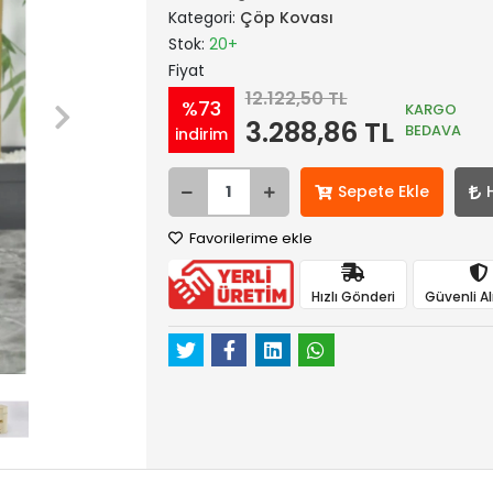
Kategori:
Çöp Kovası
Stok:
20+
Fiyat
12.122,50 TL
%73
KARGO
3.288,86 TL
BEDAVA
indirim
Sepete Ekle
Favorilerime ekle
Hızlı Gönderi
Güvenli Al