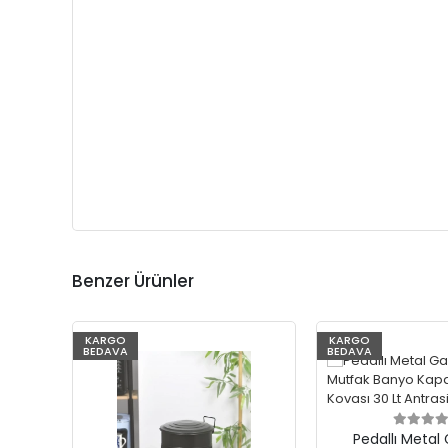
Benzer Ürünler
%73
KARGO
%73
KARGO
BEDAVA
BEDAVA
Pedallı Metal