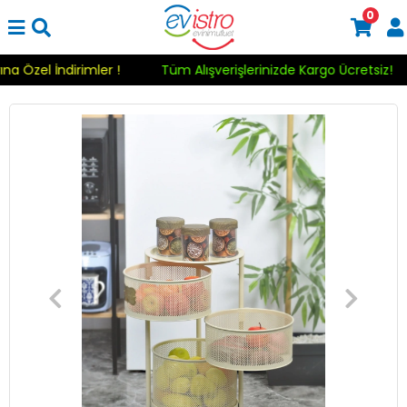
0
yına Özel İndirimler !
Tüm Alışverişlerinizde Kargo Ücretsiz!