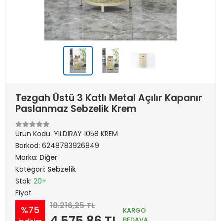
Tezgah Üstü 3 Katlı Metal Açılır Kapanır
Paslanmaz Sebzelik Krem
Ürün Kodu:
YILDIRAY 1058 KREM
Barkod:
6248783926849
Marka:
Diğer
Kategori:
Sebzelik
Stok:
20+
Fiyat
18.216,25 TL
%75
KARGO
4.575,86 TL
BEDAVA