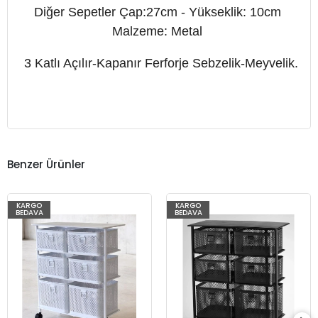
Diğer Sepetler Çap:27cm - Yükseklik: 10cm
Malzeme: Metal
3 Katlı Açılır-Kapanır Ferforje Sebzelik-Meyvelik
.
Benzer Ürünler
KARGO
KARGO
%73
%73
BEDAVA
BEDAVA