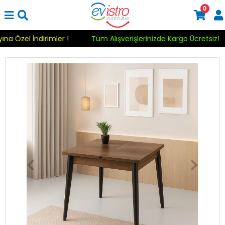
0
Ayına Özel İndirimler !
Tüm Alışverişlerinizde Kargo Ücretsiz