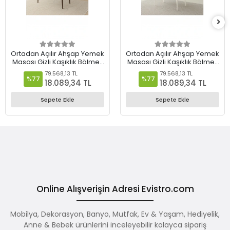
Ortadan Açılır Ahşap Yemek
Ortadan Açılır Ahşap Yemek
Masası Gizli Kaşıklık Bölmeli
Masası Gizli Kaşıklık Bölmeli
80cm x 140cm Barok Ceviz
80cm x 140cm Diş Budak-
79.568,13 TL
79.568,13 TL
Beyaz
%77
%77
18.089,34 TL
18.089,34 TL
Sepete Ekle
Sepete Ekle
Online Alışverişin Adresi Evistro.com
Mobilya, Dekorasyon, Banyo, Mutfak, Ev & Yaşam, Hediyelik,
Anne & Bebek ürünlerini inceleyebilir kolayca sipariş