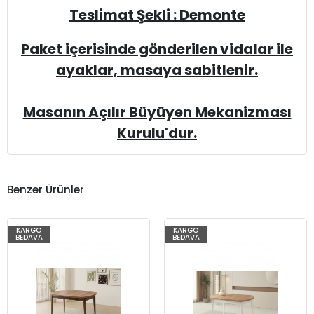
Teslimat Şekli : Demonte
Paket içerisinde gönderilen vidalar ile
ayaklar, masaya sabitlenir.
Masanın Açılır Büyüyen Mekanizması
Kurulu'dur.
Benzer Ürünler
KARGO
KARGO
%77
%77
BEDAVA
BEDAVA