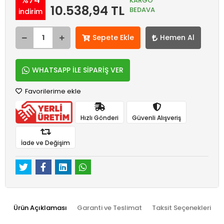
KARGO
10.538,94 TL
BEDAVA
indirim
Sepete Ekle
Hemen Al
WHATSAPP İLE SİPARİŞ VER
Favorilerime ekle
Hızlı Gönderi
Güvenli Alışveriş
İade ve Değişim
Ürün Açıklaması
Garanti ve Teslimat
Taksit Seçenekleri