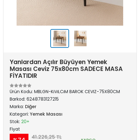
Yanlardan Açılır Büyüyen Yemek
Masası Ceviz 75x80cm SADECE MASA
FİYATIDIR
Ürün Kodu:
MBLGN-KıVıLCıM BAROK CEVIZ-75X80CM
Barkod:
6248783127215
Marka:
Diğer
Kategori:
Yemek Masası
Stok:
20+
Fiyat
41.226,25 TL
%74