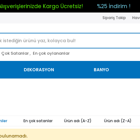
 Alışverişlerinizde Kargo Ücretsiz!
%25 İndirim !
Sipariş Takip
Hava
Çok Satanlar ,
En çok oylananlar
DEKORASYON
BANYO
iler
En çok satanlar
Ürün adı (A-Z)
Ürün adı (Z-A)
bulunamadı.