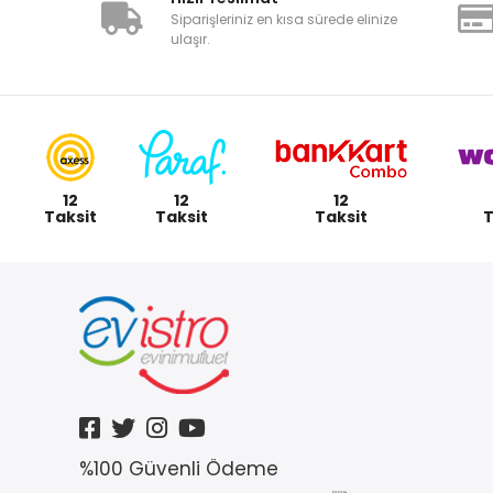
Siparişleriniz en kısa sürede elinize
ulaşır.
12
12
12
Taksit
Taksit
Taksit
T
%100 Güvenli Ödeme