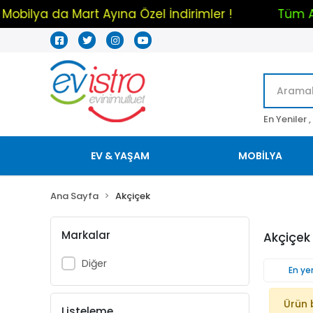
Mobilya da Mart Ayına Özel İndirimler !
Tüm
En Yeniler ,
EV & YAŞAM
MOBİLYA
Ana Sayfa
Akçiçek
Markalar
Akçiçek
Diğer
En yen
Ürün 
Listeleme