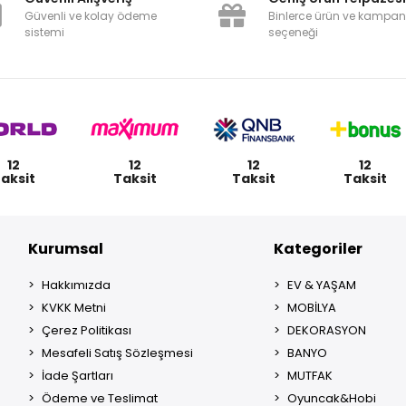
Güvenli ve kolay ödeme
Binlerce ürün ve kampa
sistemi
seçeneği
12
12
12
12
aksit
Taksit
Taksit
Taksit
Kurumsal
Kategoriler
Hakkımızda
EV & YAŞAM
KVKK Metni
MOBİLYA
Çerez Politikası
DEKORASYON
Mesafeli Satış Sözleşmesi
BANYO
İade Şartları
MUTFAK
Ödeme ve Teslimat
Oyuncak&Hobi