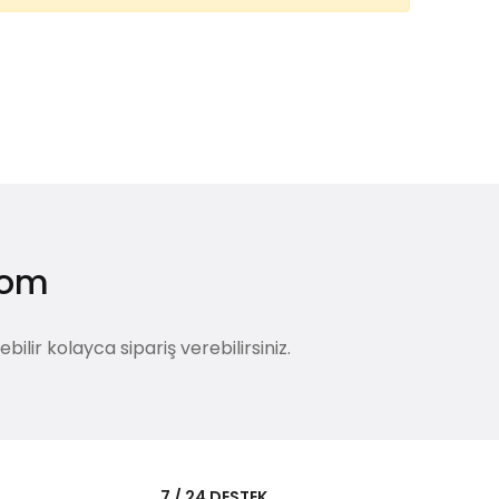
.com
lir kolayca sipariş verebilirsiniz.
i
7 / 24 DESTEK