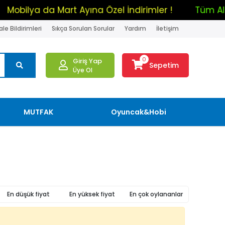
Mobilya da Mart Ayına Özel İndirimler !
Tüm 
le Bildirimleri
Sıkça Sorulan Sorular
Yardım
İletişim
0
Giriş Yap
Sepetim
Üye Ol
MUTFAK
Oyuncak&Hobi
En düşük fiyat
En yüksek fiyat
En çok oylananlar