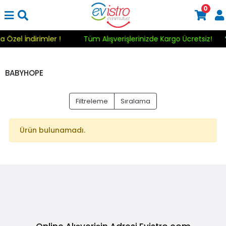
0
a Özel İndirimler !
Tüm Alışverişlerinizde Kargo Ücretsiz!
BABYHOPE
Filtreleme
Sıralama
Ürün bulunamadı.