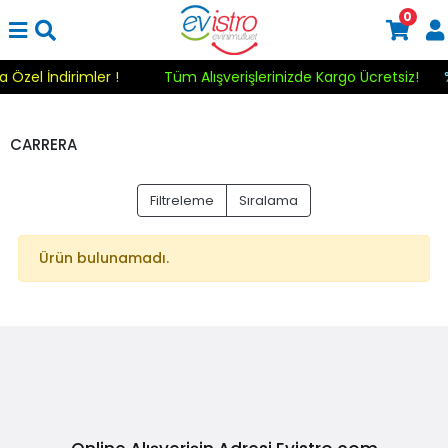
0
a Özel İndirimler !
Tüm Alışverişlerinizde Kargo Ücretsiz!
CARRERA
Filtreleme
Sıralama
Ürün bulunamadı.