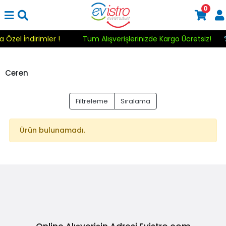
0
a Özel İndirimler !
Tüm Alışverişlerinizde Kargo Ücretsiz!
Ceren
Filtreleme
Sıralama
Ürün bulunamadı.