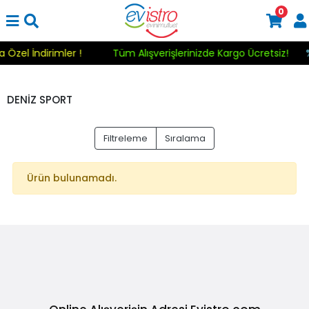
0
a Özel İndirimler !
Tüm Alışverişlerinizde Kargo Ücretsiz!
DENİZ SPORT
Filtreleme
Sıralama
Ürün bulunamadı.