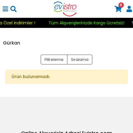
0
a Özel İndirimler !
Tüm Alışverişlerinizde Kargo Ücretsiz!
Gürkan
Filtreleme
Sıralama
Ürün bulunamadı.