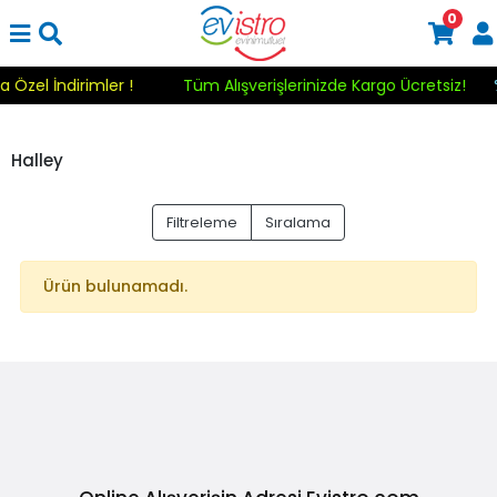
0
a Özel İndirimler !
Tüm Alışverişlerinizde Kargo Ücretsiz!
Halley
Filtreleme
Sıralama
Ürün bulunamadı.