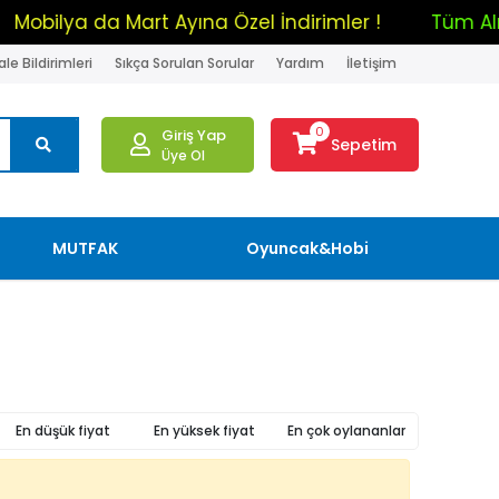
Mobilya da Mart Ayına Özel İndirimler !
Tüm 
le Bildirimleri
Sıkça Sorulan Sorular
Yardım
İletişim
0
Giriş Yap
Sepetim
Üye Ol
MUTFAK
Oyuncak&Hobi
En düşük fiyat
En yüksek fiyat
En çok oylananlar