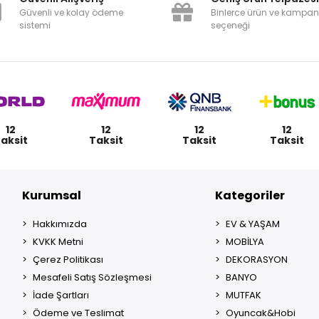
Güvenli ve kolay ödeme
Binlerce ürün ve kampa
sistemi
seçeneği
12
12
12
12
aksit
Taksit
Taksit
Taksit
Kurumsal
Kategoriler
Hakkımızda
EV & YAŞAM
KVKK Metni
MOBİLYA
Çerez Politikası
DEKORASYON
Mesafeli Satış Sözleşmesi
BANYO
İade Şartları
MUTFAK
Ödeme ve Teslimat
Oyuncak&Hobi