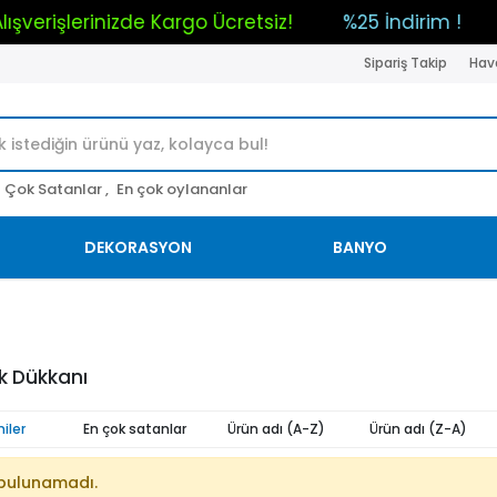
 Alışverişlerinizde Kargo Ücretsiz!
%25 İndirim !
Sipariş Takip
Hava
Çok Satanlar ,
En çok oylananlar
DEKORASYON
BANYO
 Dükkanı
iler
En çok satanlar
Ürün adı (A-Z)
Ürün adı (Z-A)
bulunamadı.