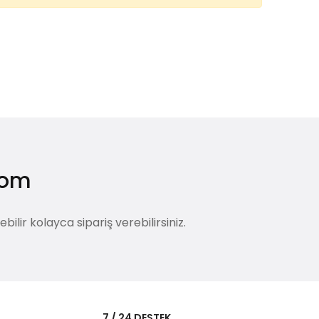
.com
lir kolayca sipariş verebilirsiniz.
i
7 / 24 DESTEK