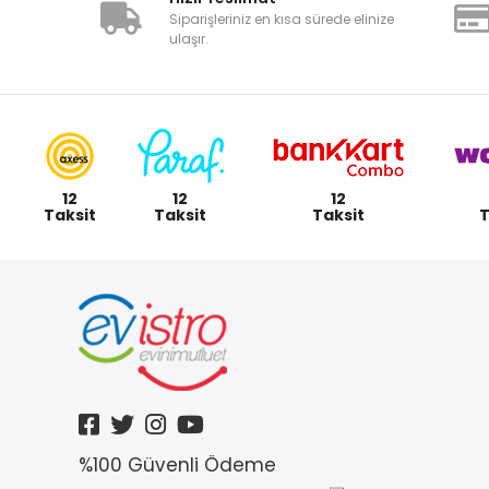
Siparişleriniz en kısa sürede elinize
ulaşır.
12
12
12
Taksit
Taksit
Taksit
T
%100 Güvenli Ödeme