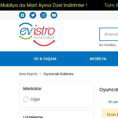
Mobilya da Mart Ayına Özel İndirimler !
Tüm
En Yeniler ,
EV & YAŞAM
MOBİLYA
Ana Sayfa
Oyuncak Dükkanı
Markalar
Oyuncak
Diğer
En yen
Ürün 
Listeleme