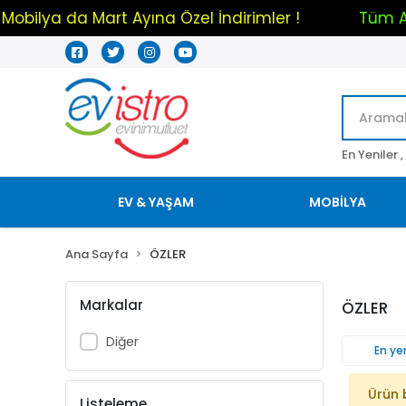
Mobilya da Mart Ayına Özel İndirimler !
Tüm
En Yeniler ,
EV & YAŞAM
MOBİLYA
Ana Sayfa
ÖZLER
Markalar
ÖZLER
Diğer
En yen
Ürün 
Listeleme