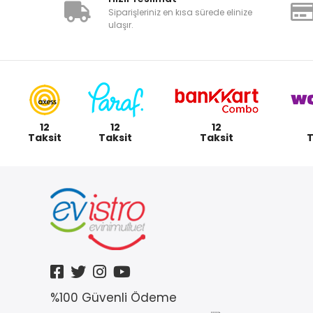
Siparişleriniz en kısa sürede elinize
ulaşır.
12
12
12
Taksit
Taksit
Taksit
T
%100 Güvenli Ödeme