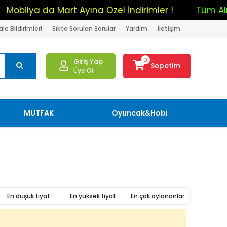
Mobilya da Mart Ayına Özel İndirimler !
Tüm 
le Bildirimleri
Sıkça Sorulan Sorular
Yardım
İletişim
0
Giriş Yap
Sepetim
Üye Ol
MUTFAK
Oyuncak&Hobi
En düşük fiyat
En yüksek fiyat
En çok oylananlar