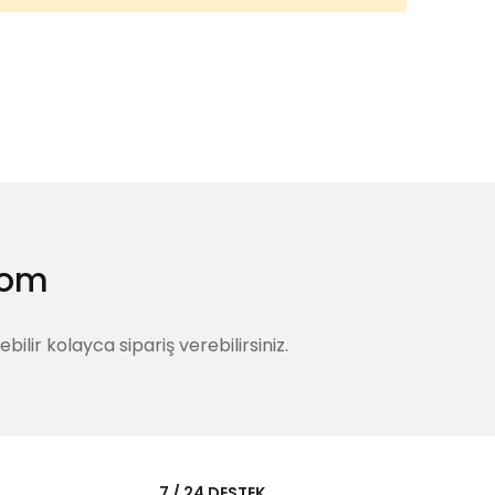
.com
lir kolayca sipariş verebilirsiniz.
i
7 / 24 DESTEK