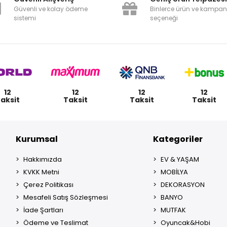
Güvenli ve kolay ödeme
Binlerce ürün ve kampa
sistemi
seçeneği
12
12
12
12
aksit
Taksit
Taksit
Taksit
Kurumsal
Kategoriler
Hakkımızda
EV & YAŞAM
KVKK Metni
MOBİLYA
Çerez Politikası
DEKORASYON
Mesafeli Satış Sözleşmesi
BANYO
İade Şartları
MUTFAK
Ödeme ve Teslimat
Oyuncak&Hobi