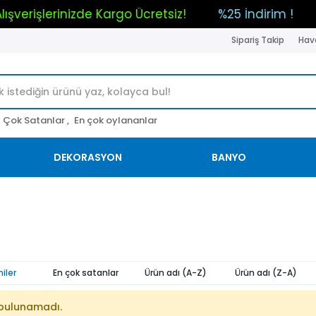
 Alışverişlerinizde Kargo Ücretsiz!
%25 İndirim !
Sipariş Takip
Hava
Çok Satanlar ,
En çok oylananlar
DEKORASYON
BANYO
iler
En çok satanlar
Ürün adı (A-Z)
Ürün adı (Z-A)
bulunamadı.