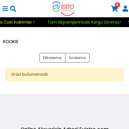
0
a Özel İndirimler !
Tüm Alışverişlerinizde Kargo Ücretsiz!
ROOKIE
Filtreleme
Sıralama
Ürün bulunamadı.