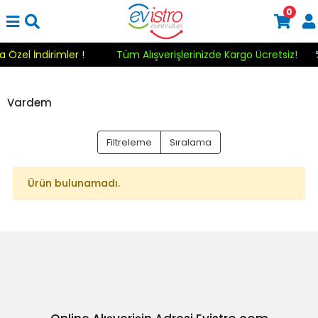
0
a Özel İndirimler !
Tüm Alışverişlerinizde Kargo Ücretsiz!
Vardem
Filtreleme
Sıralama
Ürün bulunamadı.