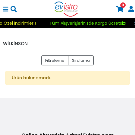
0
a Özel İndirimler !
Tüm Alışverişlerinizde Kargo Ücretsiz!
WİLKİNSON
Filtreleme
Sıralama
Ürün bulunamadı.