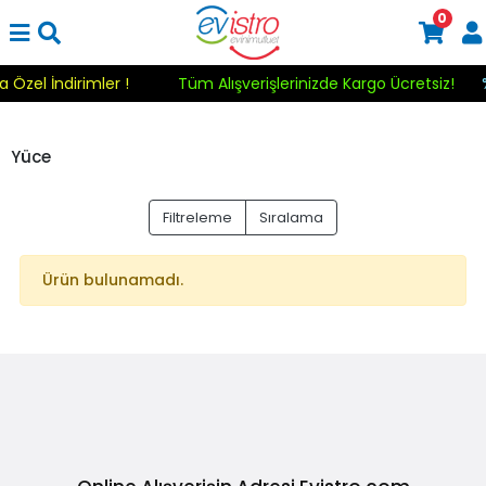
0
a Özel İndirimler !
Tüm Alışverişlerinizde Kargo Ücretsiz!
Yüce
Filtreleme
Sıralama
Ürün bulunamadı.