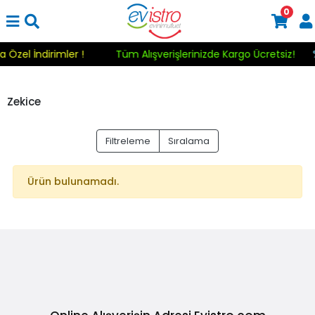
0
a Özel İndirimler !
Tüm Alışverişlerinizde Kargo Ücretsiz!
Zekice
Filtreleme
Sıralama
Ürün bulunamadı.